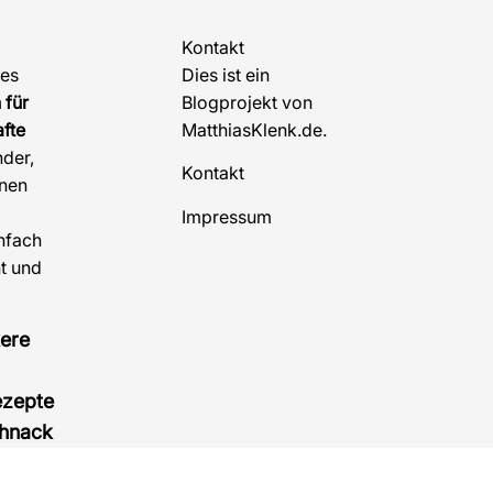
Kontakt
pes
Dies ist ein
 für
Blogprojekt von
fte
MatthiasKlenk.de.
nder,
Kontakt
inen
Impressum
infach
t und
!
kere
ezepte
chnack