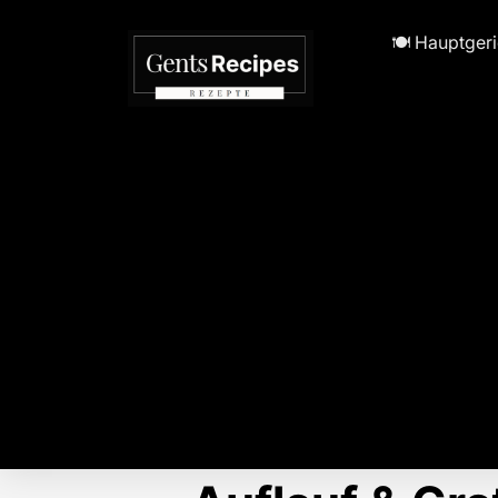
🍽️ Hauptger