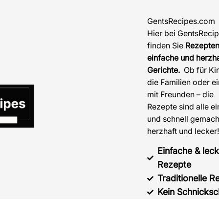
GentsRecipes.com
Hier bei GentsReci
finden Sie
Rezepten
einfache und herzha
Gerichte.
Ob für Ki
die Familien oder e
mit Freunden – die
Rezepte sind alle e
und schnell gemach
herzhaft und lecker
Einfache & lec
Rezepte
Traditionelle R
Kein Schnicks