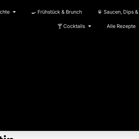
ichte
🍳 Frühstück & Brunch
🥫 Saucen, Dips &
🍸 Cocktails
Alle Rezepte