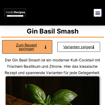
🍽️ Ha
🍳 Frühstück & 
🥫 Saucen, Dips
Gin Basil Smash
Zum Rezept
Varianten zeigen
springen
Der Gin Basil Smash ist ein moderner Kult-Cocktail mit
frischem Basilikum und Zitrone. Hier das klassische
Rezept und spannende Varianten für jede Gelegenheit.